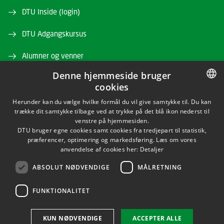
DTU Inside (login)
DTU Adgangskursus
Alumner og venner
Denne hjemmeside bruger
DTU Bibliotek
cookies
DTU Orbit
DANISH
Herunder kan du vælge hvilke formål du vil give samtykke til. Du kan
trække dit samtykke tilbage ved at trykke på det blå ikon nederst til
DANISH
venstre på hjemmesiden.
DTU bruger egne cookies samt cookies fra tredjepart til statistik,
ENGLISH
præferencer, optimering og markedsføring. Læs om vores
anvendelse af cookies her:
Detaljer
ABSOLUT NØDVENDIGE
MÅLRETNING
LINKEDIN
FUNKTIONALITET
Brug af personoplysninger
KUN NØDVENDIGE
ACCEPTER ALLE