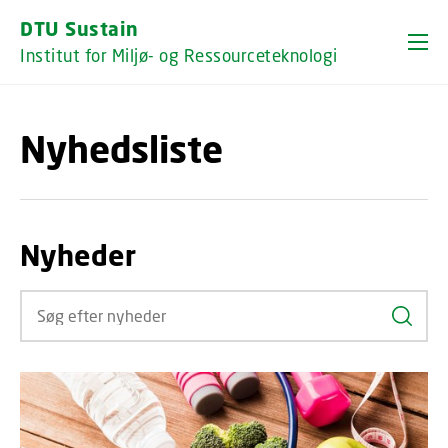
GÅ TIL PRIMÆRT INDHOLD (TRYK ENTER).
DTU Sustain
Institut for Miljø- og Ressourceteknologi
Nyhedsliste
Nyheder
Søg ef