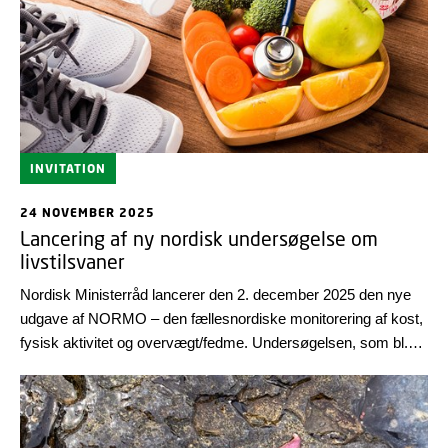
INVITATION
24 NOVEMBER 2025
Lancering af ny nordisk undersøgelse om
livstilsvaner
Nordisk Ministerråd lancerer den 2. december 2025 den nye
udgave af NORMO – den fællesnordiske monitorering af kost,
fysisk aktivitet og overvægt/fedme. Undersøgelsen, som bl.a.
er gennemført af DTU Fødevareinstituttet, belyser
befolkningernes sundhedsadfærd på udvalgte områder og
peger dermed på, hvor der kan være behov for
sundhedsfremmende indsatser, f.eks. i forhold til at forebygge