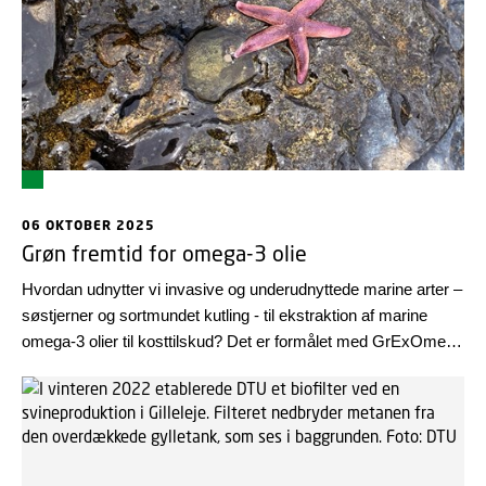
sygdomme som hjerte-kar-sygdomme og type 2-diabetes.
06 OKTOBER 2025
Grøn fremtid for omega-3 olie
Hvordan udnytter vi invasive og underudnyttede marine arter –
søstjerner og sortmundet kutling - til ekstraktion af marine
omega-3 olier til kosttilskud? Det er formålet med GrExOmega
projektet, som er i sin afsluttende fase på DTU
Fødevareinstituttet.