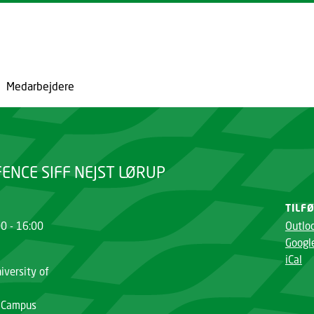
GÅ TIL PRIMÆRT INDHOLD (TRYK ENTER).
Medarbejdere
ENCE SIFF NEJST LØRUP
TILF
00 - 16:00
Outlo
Googl
iCal
iversity of
 Campus