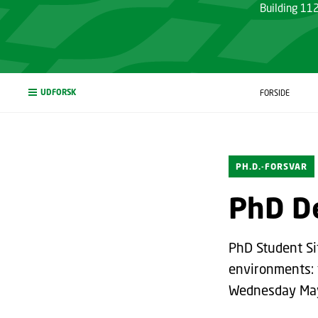
Building 1
UDFORSK
FORSIDE
PH.D.-FORSVAR
PhD De
PhD Student Sif
environments: 
Wednesday May