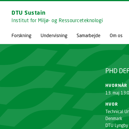
DTU Sustain
Institut for Miljø- og Ressourceteknologi
PHD DEFENCE SIFF NEJST LØRUP
Forskning
Undervisning
Samarbejde
Om os
PHD DEF
HVORNÅR
13. maj 13:
HVOR
Technical Un
Denmark
DTU Lyngby