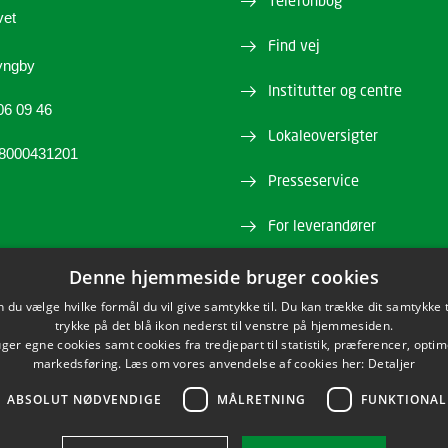
Telefonbog
vet
Find vej
yngby
Institutter og centre
06 09 46
Lokaleoversigter
98000431201
Presseservice
For leverandører
Job og karriere
Denne hjemmeside bruger cookies
du vælge hvilke formål du vil give samtykke til. Du kan trække dit samtykke 
Webshop
trykke på det blå ikon nederst til venstre på hjemmesiden.
er egne cookies samt cookies fra tredjepart til statistik, præferencer, opti
markedsføring. Læs om vores anvendelse af cookies her:
Detaljer
ABSOLUT NØDVENDIGE
MÅLRETNING
FUNKTIONAL