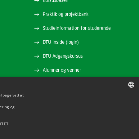
Kursusbasen
Praktik og projektbank
Studieinformation for studerende
DTU Inside (login)
DTU Adgangskursus
Alumner og venner
DTU Bibliotek
tilbage ved at
DTU Orbit
DANISH
mering og
DANISH
ENGLISH
ITET