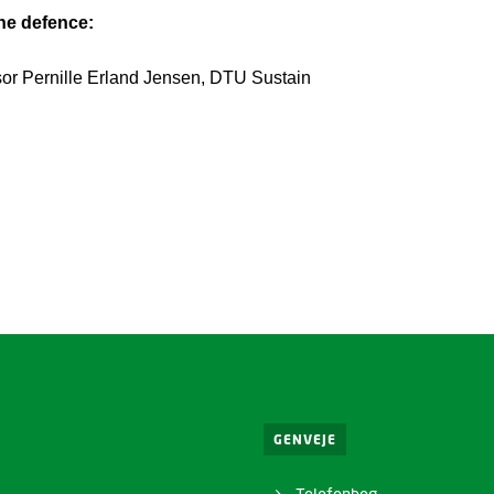
the
defence
:
sor Pernille Erland Jensen, DTU Sustain
GENVEJE