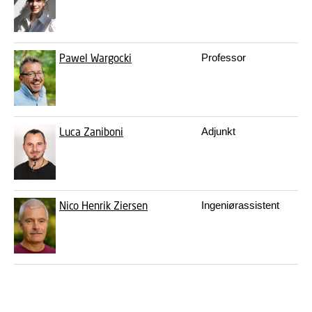
Pawel Wargocki
Professor
pa
Luca Zaniboni
Adjunkt
lu
Nico Henrik Ziersen
Ingeniørassistent
ni