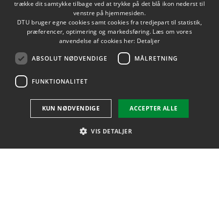
trække dit samtykke tilbage ved at trykke på det blå ikon nederst til
DANISH
venstre på hjemmesiden.
Praktik og projektbank
DTU bruger egne cookies samt cookies fra tredjepart til statistik,
ENGLISH
præferencer, optimering og markedsføring. Læs om vores
Studieinformation for studerende
anvendelse af cookies her:
Detaljer
ABSOLUT NØDVENDIGE
MÅLRETNING
DTU Inside (login)
FUNKTIONALITET
DTU Adgangskursus
Alumner og venner
KUN NØDVENDIGE
ACCEPTER ALLE
DTU Bibliotek
VIS DETALJER
DTU Orbit
Absolut nødvendige
Målretning
Funktionalitet
Absolut nødvendige cookies muliggør hjemmesidens grundlæggende
funktionalitet såsom brugerlogin og kontoadministration. Hjemmesiden
kan ikke bruges korrekt uden de absolut nødvendige cookies.
LINKEDIN