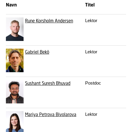
Navn
Titel
E-
Rune Korsholm Andersen
Lektor
rv
Gabriel Bekö
Lektor
ga
Sushant Suresh Bhuvad
Postdoc
ss
Mariya Petrova Bivolarova
Lektor
mb