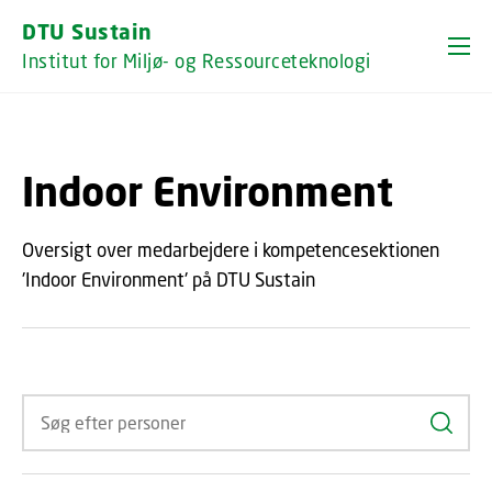
GÅ TIL PRIMÆRT INDHOLD (TRYK ENTER).
DTU Sustain
Institut for Miljø- og Ressourceteknologi
Indoor Environment
Oversigt over medarbejdere i kompetencesektionen
'Indoor Environment' på DTU Sustain
Søg ef