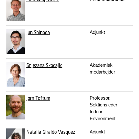
Jun Shinoda
Adjunkt
ju
Snjezana Skocajic
Akademisk
sn
medarbejder
Jørn Toftum
Professor,
jt
Sektionsleder
Indoor
Environment
Natalia Giraldo Vasquez
Adjunkt
na