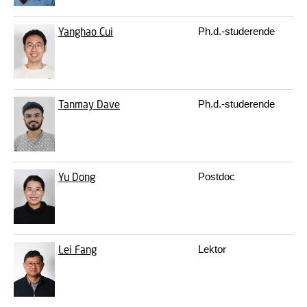
Yanghao Cui
Ph.d.-studerende
ya
Tanmay Dave
Ph.d.-studerende
ta
Yu Dong
Postdoc
yu
Lei Fang
Lektor
lf