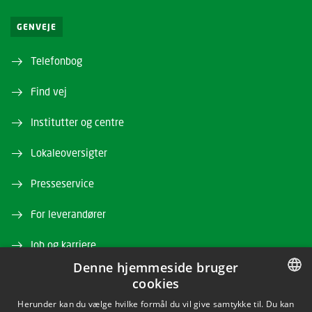
GENVEJE
Telefonbog
Find vej
Institutter og centre
Lokaleoversigter
Presseservice
For leverandører
Job og karriere
Denne hjemmeside bruger
Webshop
cookies
DANISH
Herunder kan du vælge hvilke formål du vil give samtykke til. Du kan
Kursusbasen