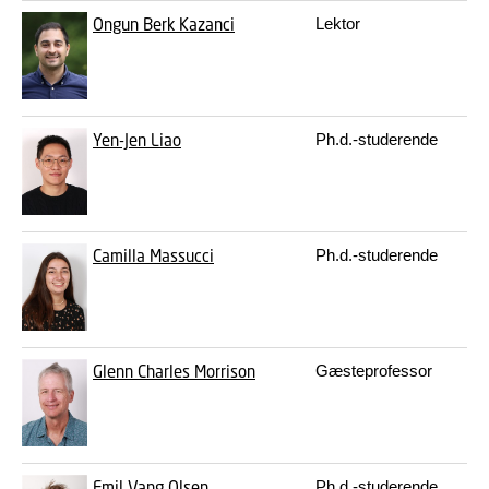
Ongun Berk Kazanci
Lektor
on
Yen-Jen Liao
Ph.d.-studerende
yl
Camilla Massucci
Ph.d.-studerende
ca
Glenn Charles Morrison
Gæsteprofessor
gl
Emil Vang Olsen
Ph.d.-studerende
ev