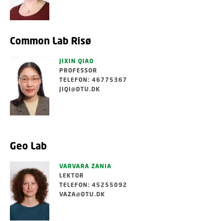
Common Lab Risø
JIXIN QIAO
PROFESSOR
TELEFON: 46775367
JIQI@DTU.DK
Geo Lab
VARVARA ZANIA
LEKTOR
TELEFON: 45255092
VAZA@DTU.DK