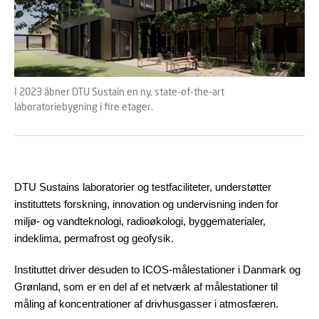
I 2023 åbner DTU Sustain en ny, state-of-the-art
laboratoriebygning i fire etager.
DTU Sustains laboratorier og testfaciliteter, understøtter
instituttets forskning, innovation og undervisning inden for
miljø- og vandteknologi, radioøkologi, byggematerialer,
indeklima, permafrost og geofysik.
Instituttet driver desuden to ICOS-målestationer i Danmark og
Grønland, som er en del af et netværk af målestationer til
måling af koncentrationer af drivhusgasser i atmosfæren.