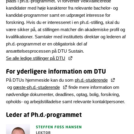
plads i ph.d.-programmet. Vi forventer velkvalificerede
kandidater med høje karakterer fra relevante bachelor- og
kandidat-programmer samt en udpræget interesse for
forskning. Hvis du er interesseret i en ph.d.-stilling, skal du
være sikker på, at stillingen matcher din akademiske profil og
kvalifikationer. Samtaler med instituttets direktør og lederen af
ph.d.-programmet er en obligatorisk del af
ansættelsesprocessen på DTU Sustain.
Se alle ledige stillinger på DTU
For yderligere information om DTU
På DTUs hjemmeside kan du som
ph.d.-studerende
og
gæste-ph.d.-studerende
finde mere information om
nødvendige dokumenter, deadlines, optag, bolig, forsikring,
opholds- og arbejdstilladelse samt relevante kontaktpersoner.
Leder af Ph.d.-programmet
STEFFEN FOSS HANSEN
LEKTOR