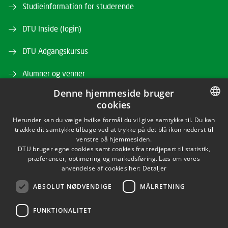
Studieinformation for studerende
DTU Inside (login)
DTU Adgangskursus
Alumner og venner
Denne hjemmeside bruger
DTU Bibliotek
cookies
DTU Orbit
DANISH
Herunder kan du vælge hvilke formål du vil give samtykke til. Du kan
trække dit samtykke tilbage ved at trykke på det blå ikon nederst til
DANISH
venstre på hjemmesiden.
DTU bruger egne cookies samt cookies fra tredjepart til statistik,
ENGLISH
præferencer, optimering og markedsføring. Læs om vores
anvendelse af cookies her:
Detaljer
ABSOLUT NØDVENDIGE
MÅLRETNING
LINKEDIN
FUNKTIONALITET