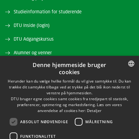
Studieinformation for studerende
DTU Inside (login)
DTU Adgangskursus
Alumner og venner
Denne hjemmeside bruger
DTU Bibliotek
cookies
DTU Orbit
DANISH
Herunder kan du vælge hvilke formål du vil give samtykke til. Du kan
trække dit samtykke tilbage ved at trykke på det blå ikon nederst til
DANISH
venstre på hjemmesiden.
DTU bruger egne cookies samt cookies fra tredjepart til statistik,
ENGLISH
præferencer, optimering og markedsføring. Læs om vores
anvendelse af cookies her:
Detaljer
ABSOLUT NØDVENDIGE
MÅLRETNING
LINKEDIN
FUNKTIONALITET