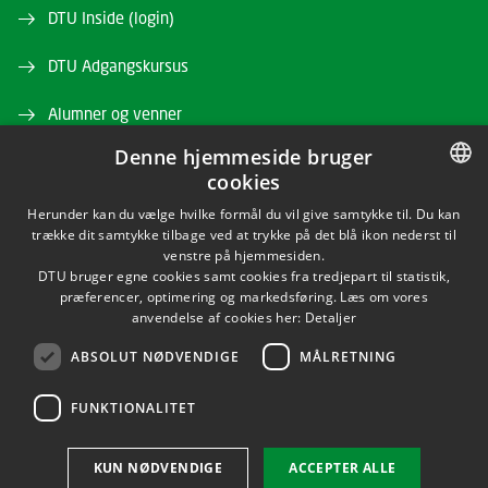
DTU Inside (login)
DTU Adgangskursus
Alumner og venner
Denne hjemmeside bruger
DTU Bibliotek
cookies
DTU Orbit
DANISH
Herunder kan du vælge hvilke formål du vil give samtykke til. Du kan
trække dit samtykke tilbage ved at trykke på det blå ikon nederst til
DANISH
venstre på hjemmesiden.
DTU bruger egne cookies samt cookies fra tredjepart til statistik,
ENGLISH
præferencer, optimering og markedsføring. Læs om vores
anvendelse af cookies her:
Detaljer
ABSOLUT NØDVENDIGE
MÅLRETNING
LINKEDIN
FUNKTIONALITET
Brug af personoplysninger
KUN NØDVENDIGE
ACCEPTER ALLE
Cookieoversigt