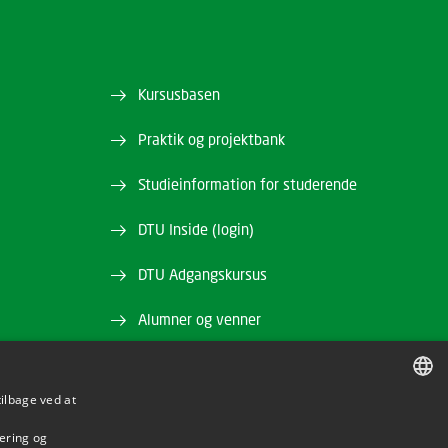
Kursusbasen
Praktik og projektbank
Studieinformation for studerende
DTU Inside (login)
DTU Adgangskursus
Alumner og venner
DTU Bibliotek
tilbage ved at
DTU Orbit
DANISH
mering og