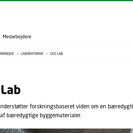
GÅ TIL PRIMÆRT INDHOLD (TRYK ENTER).
Medarbejdere
MARBEJDE
LABORATORIER
GEO LAB
 Lab
nderstøtter forskningsbaseret viden om en bæredygtig 
 af bæredygtige byggematerialer.