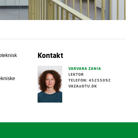
Kontakt
oteknisk
g
VARVARA ZANIA
LEKTOR
ekniske
TELEFON: 45255092
VAZA@DTU.DK