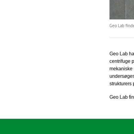
Geo Lab find
Geo Lab har
centrifuge p
mekaniske e
undersøges 
strukturers
Geo Lab fi