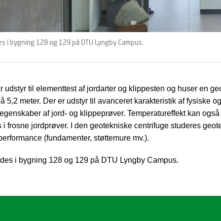
es i bygning 128 og 129 på DTU Lyngby Campus.
 udstyr til elementtest af jordarter og klippesten og huser en ge
å 5,2 meter. Der er udstyr til avanceret karakteristik af fysiske o
genskaber af jord- og klippeprøver. Temperatureffekt kan også
i frosne jordprøver. I den geotekniske centrifuge studeres geot
 performance (fundamenter, støttemure mv.).
ndes i bygning 128 og 129 på DTU Lyngby Campus.